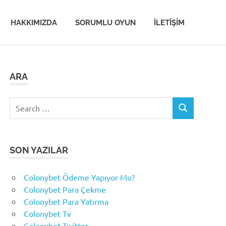
HAKKIMIZDA
SORUMLU OYUN
İLETIŞIM
ARA
Search
SEARCH
for:
SON YAZILAR
Colonybet Ödeme Yapıyor Mu?
Colonybet Para Çekme
Colonybet Para Yatırma
Colonybet Tv
Colonybet Twitter