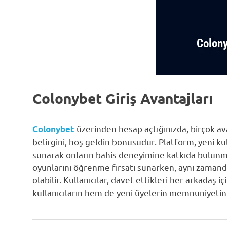
Colonybet Giriş Avantajları
üzerinden hesap açtığınızda, birçok av
Colonybet
belirgini, hoş geldin bonusudur. Platform, yeni ku
sunarak onların bahis deneyimine katkıda bulunmak
oyunlarını öğrenme fırsatı sunarken, aynı zamand
olabilir. Kullanıcılar, davet ettikleri her arkadaş
kullanıcıların hem de yeni üyelerin memnuniyetini 