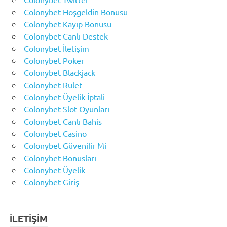
Colonybet Hoşgeldin Bonusu
Colonybet Kayıp Bonusu
Colonybet Canlı Destek
Colonybet İletişim
Colonybet Poker
Colonybet Blackjack
Colonybet Rulet
Colonybet Üyelik İptali
Colonybet Slot Oyunları
Colonybet Canlı Bahis
Colonybet Casino
Colonybet Güvenilir Mi
Colonybet Bonusları
Colonybet Üyelik
Colonybet Giriş
İLETIŞIM