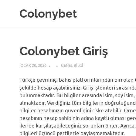
Skip
Colonybet
to
content
Colonybet Giriş
OCAK 20, 2026
GENEL BILGI
Türkçe çevrimiçi bahis platformlarından biri olan
şekilde hesap açabilirsiniz. Giriş işlemleri sırası
bulunmaktadır. Bu bilgiler arasında isim, soy isim, 
almaktadır. Verdiğiniz tüm bilgilerin doğruluğun
bilgiler hesabınızın güvenliğini riske atabilir. Ör
hesabının hesap sahibinin adına kayıtlı olması ge
ileride karşılaşabileceğiniz sorunları önler. Ayrıca,
bilgileri üçüncü partilerle paylaşmamaktadır.