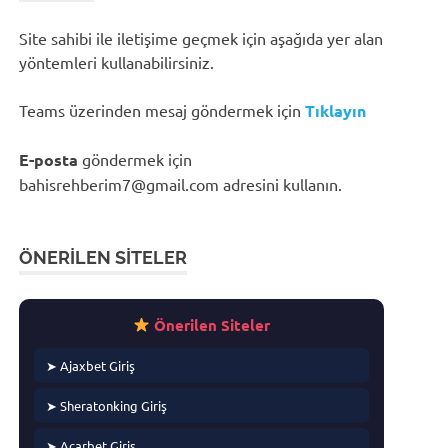
Site sahibi ile iletişime geçmek için aşağıda yer alan
yöntemleri kullanabilirsiniz.
Teams üzerinden mesaj göndermek için
Tıklayın
E-posta
göndermek için
bahisrehberim7@gmail.com
adresini kullanın.
ÖNERILEN SITELER
Önerilen Siteler
➤ Ajaxbet Giriş
➤ Sheratonking Giriş
➤ Acarbet Giriş