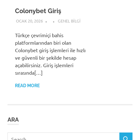
Colonybet Giriş
OCAK 20, 2026
GENEL BILGI
Türkçe çevrimiçi bahis
platformlarından biri olan
Colonybet giriş işlemleri ile hızlı
ve güvenli bir şekilde hesap
açabilirsiniz. Giriş işlemleri
sırasında[…]
READ MORE
ARA
Search