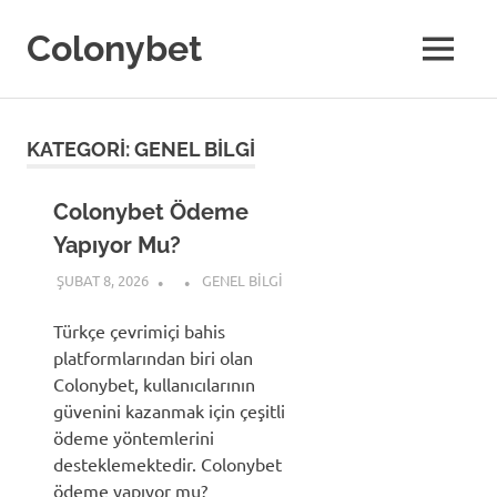
Skip
to
Colonybet
MENU
content
KATEGORI:
GENEL BILGI
Colonybet Ödeme
Yapıyor Mu?
ŞUBAT 8, 2026
GENEL BILGI
Türkçe çevrimiçi bahis
platformlarından biri olan
Colonybet, kullanıcılarının
güvenini kazanmak için çeşitli
ödeme yöntemlerini
desteklemektedir. Colonybet
ödeme yapıyor mu?