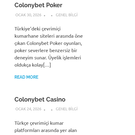
Colonybet Poker
OCAK 30, 2026
GENEL BILGI
Türkiye’deki çevrimiçi
kumarhane siteleri arasında öne
çıkan Colonybet Poker oyunları,
poker severlere benzersiz bir
deneyim sunar. Üyelik işlemleri
oldukça kolay[…]
READ MORE
Colonybet Casino
OCAK 24, 2026
GENEL BILGI
Türkçe çevrimiçi kumar
platformları arasında yer alan