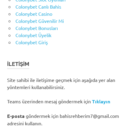
Colonybet Canlı Bahis
Colonybet Casino
Colonybet Güvenilir Mi
Colonybet Bonusları
Colonybet Üyelik
Colonybet Giriş
İLETIŞIM
Site sahibi ile iletişime geçmek için aşağıda yer alan
yöntemleri kullanabilirsiniz.
Teams üzerinden mesaj göndermek için
Tıklayın
E-posta
göndermek için
bahisrehberim7@gmail.com
adresini kullanın.