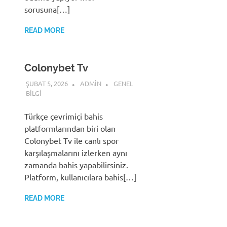
sorusuna[…]
READ MORE
Colonybet Tv
ŞUBAT 5, 2026
ADMIN
GENEL
BILGI
Türkçe çevrimiçi bahis
platformlarından biri olan
Colonybet Tv ile canlı spor
karşılaşmalarını izlerken aynı
zamanda bahis yapabilirsiniz.
Platform, kullanıcılara bahis[…]
READ MORE